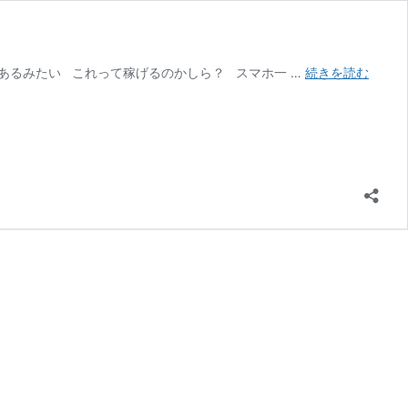
ゴ
があるみたい これって稼げるのかしら？ スマホ一 …
続きを読む
ー
ル
デ
ン・
ク
ロ
ー
バ
ー
【木
村
亜
美】
は
ダ
ウ
ン